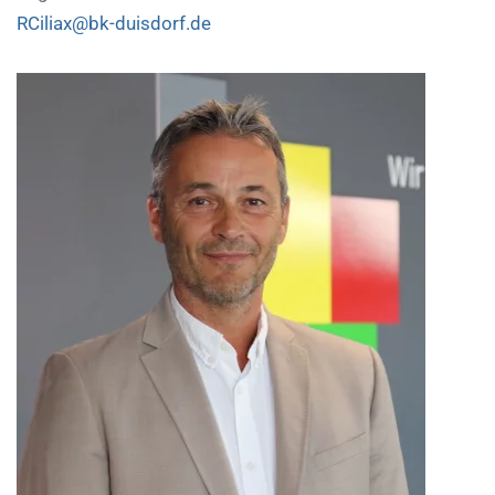
RCiliax@bk-duisdorf.de